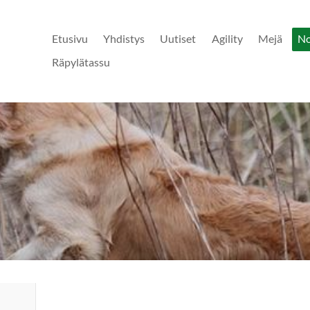
Etusivu
Yhdistys
Uutiset
Agility
Mejä
N
Räpylätassu