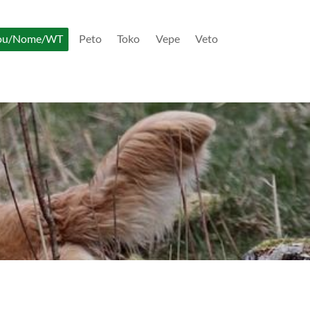
ou/Nome/WT
Peto
Toko
Vepe
Veto