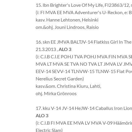
15. lbn Brighter's Love Of My Life, FI23863/12, s
(i: FI MVA EE MVA Adventurer's U-Reckon, e: B
kasv. Hanne Lehtonen, Helsinki
om.&ohj. Jouni Lindroos, Raisio
16. skn EE JMVA BALTJV-14 Flatkiss Girl In The
21.3.2013 ,
ALO 3
(i: C.I.B C.I.E POHJ TVA POHJ MVA FIN MVA
MVA LT MVA SE TVA NO TVA LT JMVA LV JMV
EEV-14 SEVV-14 TLNVW-15 TLNW-15 Flat Power
Nerelius Secret Garden)
kasv.&om. Christina Kiuru, Lahti,
ohj. Mirka Grönroos
17. kku V-14 JV-14 HeJW-14 Caballus Iron Lion,
ALO 3
(i: C.I.B FI MVA EE MVA LV MVA V-09 Häämörin
Electric Slam)