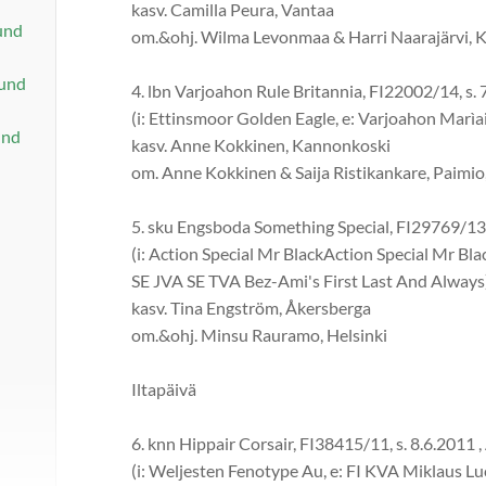
kasv. Camilla Peura, Vantaa
und
om.&ohj. Wilma Levonmaa & Harri Naarajärvi,
und
4. lbn Varjoahon Rule Britannia, FI22002/14, s. 
(i: Ettinsmoor Golden Eagle, e: Varjoahon Marìa
und
kasv. Anne Kokkinen, Kannonkoski
om. Anne Kokkinen & Saija Ristikankare, Paimio, 
5. sku Engsboda Something Special, FI29769/13, 
(i: Action Special Mr BlackAction Special Mr Bl
SE JVA SE TVA Bez-Ami's First Last And Always
kasv. Tina Engström, Åkersberga
om.&ohj. Minsu Rauramo, Helsinki
Iltapäivä
6. knn Hippair Corsair, FI38415/11, s. 8.6.2011 ,
(i: Weljesten Fenotype Au, e: FI KVA Miklaus L