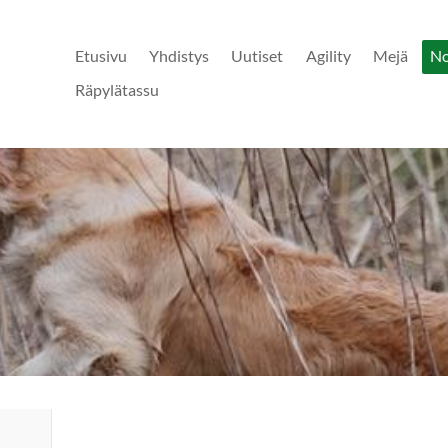
Etusivu
Yhdistys
Uutiset
Agility
Mejä
N
Räpylätassu