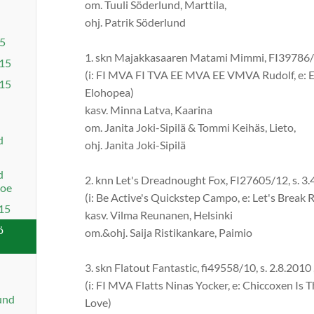
om. Tuuli Söderlund, Marttila,
ohj. Patrik Söderlund
15
1. skn Majakkasaaren Matami Mimmi, FI39786/11
15
(i: FI MVA FI TVA EE MVA EE VMVA Rudolf, e:
15
Elohopea)
kasv. Minna Latva, Kaarina
om. Janita Joki-Sipilä & Tommi Keihäs, Lieto,
d
ohj. Janita Joki-Sipilä
d
2. knn Let's Dreadnought Fox, FI27605/12, s. 3.
koe
(i: Be Active's Quickstep Campo, e: Let's Break 
15
kasv. Vilma Reunanen, Helsinki
ö
om.&ohj. Saija Ristikankare, Paimio
3. skn Flatout Fantastic, fi49558/10, s. 2.8.2010 
(i: FI MVA Flatts Ninas Yocker, e: Chiccoxen Is 
und
Love)