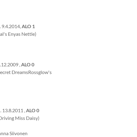
. 9.4.2014,
ALO 1
al's Enyas Nettle)
.12.2009 ,
ALO 0
 Secret DreamsRossglow's
. 13.8.2011 ,
ALO 0
Driving Miss Daisy)
anna Siivonen