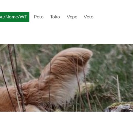
ou/Nome/WT
Peto
Toko
Vepe
Veto