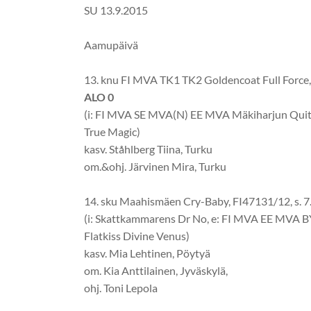
SU 13.9.2015
Aamupäivä
13. knu FI MVA TK1 TK2 Goldencoat Full Force, 
ALO 0
(i: FI MVA SE MVA(N) EE MVA Mäkiharjun Quit
True Magic)
kasv. Ståhlberg Tiina, Turku
om.&ohj. Järvinen Mira, Turku
14. sku Maahismäen Cry-Baby, FI47131/12, s. 7
(i: Skattkammarens Dr No, e: FI MVA EE MVA
Flatkiss Divine Venus)
kasv. Mia Lehtinen, Pöytyä
om. Kia Anttilainen, Jyväskylä,
ohj. Toni Lepola