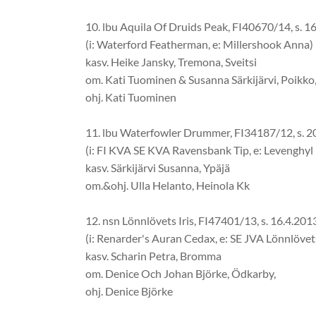
10. lbu Aquila Of Druids Peak, FI40670/14, s. 16
(i: Waterford Featherman, e: Millershook Anna)
kasv. Heike Jansky, Tremona, Sveitsi
om. Kati Tuominen & Susanna Särkijärvi, Poikko
ohj. Kati Tuominen
11. lbu Waterfowler Drummer, FI34187/12, s. 20
(i: FI KVA SE KVA Ravensbank Tip, e: Levenghyl 
kasv. Särkijärvi Susanna, Ypäjä
om.&ohj. Ulla Helanto, Heinola Kk
12. nsn Lönnlövets Iris, FI47401/13, s. 16.4.2013
(i: Renarder's Auran Cedax, e: SE JVA Lönnlövet
kasv. Scharin Petra, Bromma
om. Denice Och Johan Björke, Ödkarby,
ohj. Denice Björke