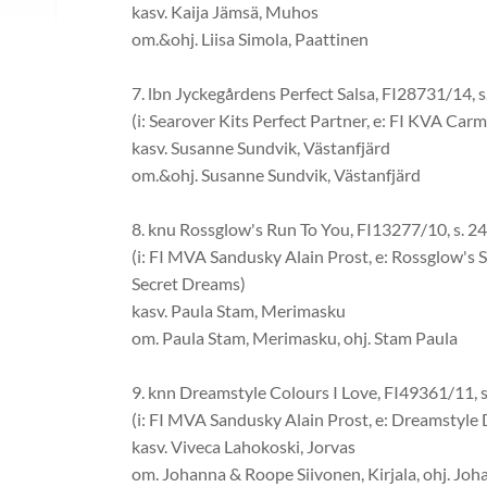
kasv. Kaija Jämsä, Muhos
om.&ohj. Liisa Simola, Paattinen
7. lbn Jyckegårdens Perfect Salsa, FI28731/14, s
(i: Searover Kits Perfect Partner, e: FI KVA Carm
kasv. Susanne Sundvik, Västanfjärd
om.&ohj. Susanne Sundvik, Västanfjärd
8. knu Rossglow's Run To You, FI13277/10, s. 24
(i: FI MVA Sandusky Alain Prost, e: Rossglow's
Secret Dreams)
kasv. Paula Stam, Merimasku
om. Paula Stam, Merimasku, ohj. Stam Paula
9. knn Dreamstyle Colours I Love, FI49361/11, s
(i: FI MVA Sandusky Alain Prost, e: Dreamstyle 
kasv. Viveca Lahokoski, Jorvas
om. Johanna & Roope Siivonen, Kirjala, ohj. Joh