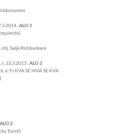
 Kirkkonummi
7.3.2014 ,
ALO 2
izquierdo)
ohj. Saija Ristikankare
s. 22.3.2013 ,
ALO 2
ack, e: FI KVA SE MVA SE KVA
)
ALO 2
ucky Touch)