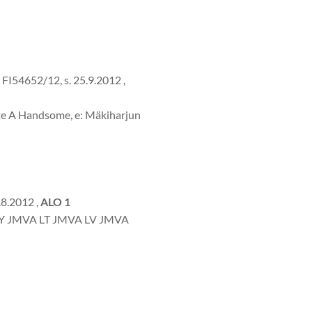
FI54652/12, s. 25.9.2012 ,
e A Handsome, e: Mäkiharjun
.8.2012 ,
ALO 1
 BY JMVA LT JMVA LV JMVA