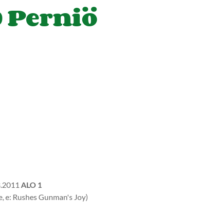
 Perniö
.3.2011
ALO 1
e, e: Rushes Gunman's Joy)