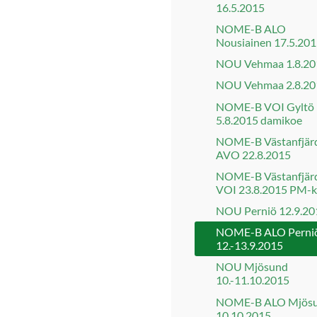
16.5.2015
NOME-B ALO
Nousiainen 17.5.20
NOU Vehmaa 1.8.20
NOU Vehmaa 2.8.20
NOME-B VOI Gyltö
5.8.2015 damikoe
NOME-B Västanfjär
AVO 22.8.2015
NOME-B Västanfjär
VOI 23.8.2015 PM-
NOU Perniö 12.9.20
NOME-B ALO Perni
12.-13.9.2015
NOU Mjösund
10.-11.10.2015
NOME-B ALO Mjös
10.10.2015