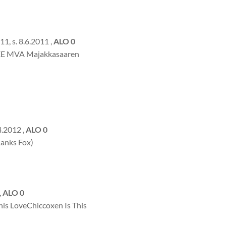
, s. 8.6.2011 ,
ALO 0
 EE MVA Majakkasaaren
4.2012 ,
ALO 0
Ranks Fox)
,
ALO 0
This LoveChiccoxen Is This