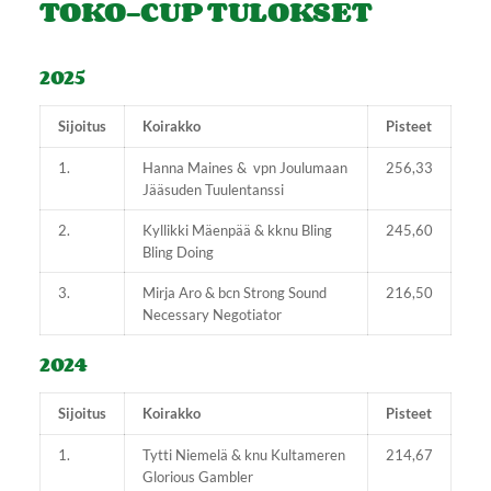
TOKO-CUP TULOKSET
2025
Sijoitus
Koirakko
Pisteet
1.
Hanna Maines & vpn Joulumaan
256,33
Jääsuden Tuulentanssi
2.
Kyllikki Mäenpää & kknu Bling
245,60
Bling Doing
3.
Mirja Aro & bcn Strong Sound
216,50
Necessary Negotiator
2024
Sijoitus
Koirakko
Pisteet
1.
Tytti Niemelä & knu Kultameren
214,67
Glorious Gambler