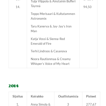
Tuija Vilppola & Ainstainin Bufferi
Täynnä
14.
94,50
Teppo Merisaari & Kultatammen
Astronomix
Taru Kanerva & Jay-Jay’s Iron
Man
Katja Vossi & Sienna-Red
Emerald of Fire
Terhi Lindroos & Casanova
Noora Rautionmaa & Creamy
Whisper’s Voice of My Heart
2014
Sijoitus
Koirakko
Osallistumisia
Pisteet
1.
Anna Simola &
3
277,67