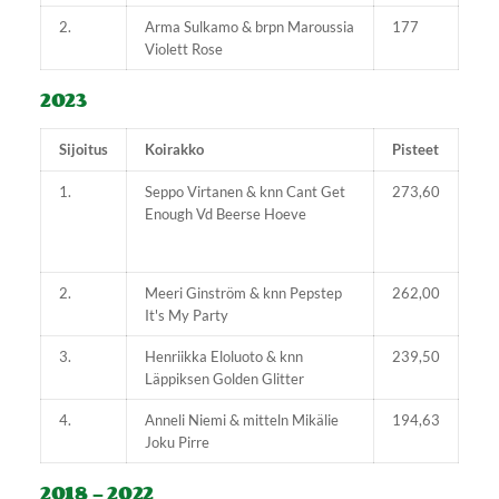
2.
Arma Sulkamo & brpn Maroussia
177
Violett Rose
2023
Sijoitus
Koirakko
Pisteet
1.
Seppo Virtanen & knn Cant Get
273,60
Enough Vd Beerse Hoeve
2.
Meeri Ginström & knn Pepstep
262,00
It's My Party
3.
Henriikka Eloluoto & knn
239,50
Läppiksen Golden Glitter
4.
Anneli Niemi & mitteln Mikälie
194,63
Joku Pirre
2018 - 2022