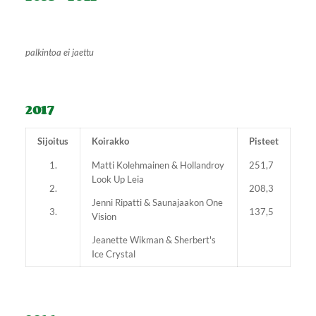
palkintoa ei jaettu
2017
Sijoitus
Koirakko
Pisteet
1.
Matti Kolehmainen & Hollandroy
251,7
Look Up Leia
2.
208,3
Jenni Ripatti & Saunajaakon One
3.
137,5
Vision
Jeanette Wikman & Sherbert's
Ice Crystal