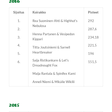
2016
Sijoitus
Koirakko
Pisteet
1.
Rea Suominen-Ahti & Highhut's
292
Nebulosa
2.
287,6
Henna Partanen & Vesipedon
3.
234,18
Kippari
4.
221,5
Titta Joutsiniemi & Sarnell
Heartbreaker
5.
196
Saija Ristikankare & Let's
6.
151,5
Dreadnought Fox
Maija Rantala & Spinifex Kami
Anneli Niemi & Mikälie Wikilii
2015