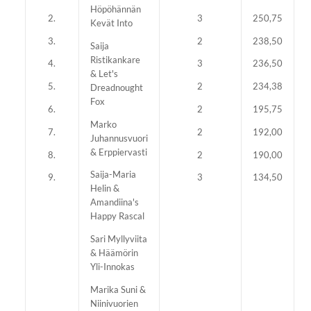
Höpöhännän
2.
3
250,75
Kevät Into
3.
2
238,50
Saija
Ristikankare
4.
3
236,50
& Let's
5.
2
234,38
Dreadnought
Fox
6.
2
195,75
Marko
7.
2
192,00
Juhannusvuori
& Erppiervasti
8.
2
190,00
Saija-Maria
9.
3
134,50
Helin &
Amandiina's
Happy Rascal
Sari Myllyviita
& Häämörin
Yli-Innokas
Marika Suni &
Niinivuorien