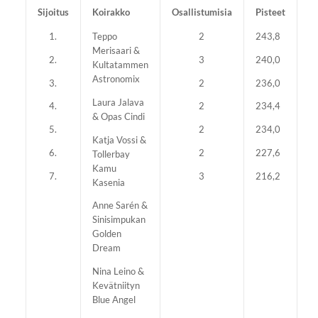
Sijoitus
Koirakko
Osallistumisia
Pisteet
1.
Teppo
2
243,8
Merisaari &
2.
3
240,0
Kultatammen
Astronomix
3.
2
236,0
Laura Jalava
4.
2
234,4
& Opas Cindi
5.
2
234,0
Katja Vossi &
6.
2
227,6
Tollerbay
Kamu
7.
3
216,2
Kasenia
Anne Sarén &
Sinisimpukan
Golden
Dream
Nina Leino &
Kevätniityn
Blue Angel