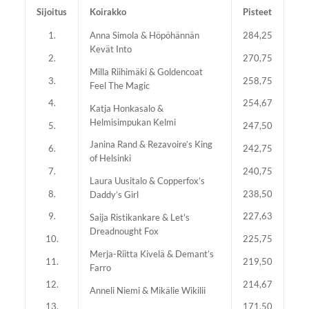
Sijoitus
Koirakko
Pisteet
1.
Anna Simola & Höpöhännän
284,25
Kevät Into
2.
270,75
Milla Riihimäki & Goldencoat
3.
258,75
Feel The Magic
4.
254,67
Katja Honkasalo &
Helmisimpukan Kelmi
5.
247,50
Janina Rand & Rezavoire’s King
6.
242,75
of Helsinki
7.
240,75
Laura Uusitalo & Copperfox’s
8.
238,50
Daddy’s Girl
9.
227,63
Saija Ristikankare & Let's
Dreadnought Fox
10.
225,75
Merja-Riitta Kivelä & Demant’s
11.
219,50
Farro
12.
214,67
Anneli Niemi & Mikälie Wikilii
13.
171,50