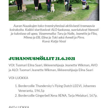
Auran Nuuskujen toko-treeniryhmissä aktiivisesti treenaavia
koirakoita. Kaikki starttasivat ALO-luokassa, suoriutuivat hienosti
ja tulostaso oli upea. Vasemmalta: Taru ja Nalle, Jeanette ja Fliss,
Minna ja Elli, Elina ja Toki sekä Anneli ja Pirre.
Kuva: Katja Vossi
JUHANNUSMÖLLIT 21.6.2021
VOI: Tuomari Elina Saari, liikkeenohjaaja Jeanette Wikman, AVO
ja ALO: Tuomari Jeanette Wikman, liikkeenohjaaja Elina Saari
VOI-LUOKKA
Bordercollie Thundersky's Flying Dutch LEEVI, Johannes
Veneranta, 196,5p
Bordercollie Gingerbell Xena XENA, Tarja Melakari, 167p.
AVO-LUOKKA