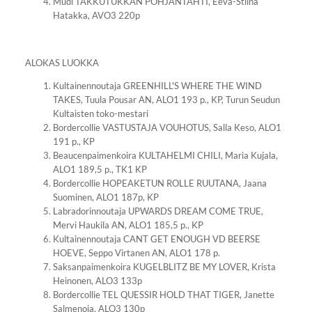
Mudi TAKKUTUKKAN POHJANTÄHTI, Eeva-Stiina
Hatakka, AVO3 220p
ALOKAS LUOKKA
Kultainennoutaja GREENHILL'S WHERE THE WIND
TAKES, Tuula Pousar AN, ALO1 193 p., KP, Turun Seudun
Kultaisten toko-mestari
Bordercollie VASTUSTAJA VOUHOTUS, Salla Keso, ALO1
191 p., KP
Beaucenpaimenkoira KULTAHELMI CHILI, Maria Kujala,
ALO1 189,5 p., TK1 KP
Bordercollie HOPEAKETUN ROLLE RUUTANA, Jaana
Suominen, ALO1 187p, KP
Labradorinnoutaja UPWARDS DREAM COME TRUE,
Mervi Haukila AN, ALO1 185,5 p., KP
Kultainennoutaja CANT GET ENOUGH VD BEERSE
HOEVE, Seppo Virtanen AN, ALO1 178 p.
Saksanpaimenkoira KUGELBLITZ BE MY LOVER, Krista
Heinonen, ALO3 133p
Bordercollie TEL QUESSIR HOLD THAT TIGER, Janette
Salmenoja, ALO3 130p