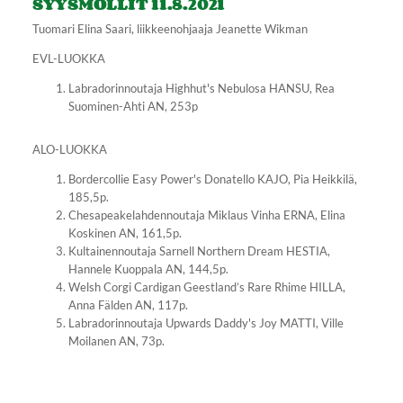
SYYSMÖLLIT 11.8.2021
Tuomari Elina Saari, liikkeenohjaaja Jeanette Wikman
EVL-LUOKKA
Labradorinnoutaja Highhut's Nebulosa HANSU, Rea
Suominen-Ahti AN, 253p
ALO-LUOKKA
Bordercollie Easy Power's Donatello KAJO, Pia Heikkilä,
185,5p.
Chesapeakelahdennoutaja Miklaus Vinha ERNA, Elina
Koskinen AN, 161,5p.
Kultainennoutaja Sarnell Northern Dream HESTIA,
Hannele Kuoppala AN, 144,5p.
Welsh Corgi Cardigan Geestland’s Rare Rhime HILLA,
Anna Fälden AN, 117p.
Labradorinnoutaja Upwards Daddy's Joy MATTI, Ville
Moilanen AN, 73p.