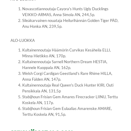
Novascotiannoutaja Cayora's Hunts Ugly Ducklings
VEIKKO-ARMAS, Anna Simola AN, 244,5p.
Sileäkarvainen nouataja Heilurihännän Golden Tiger PÄD,
Anu Honka AN, 239,5p.
ALO-LUOKKA
Kultainennoutaja Häämörin Curvikas Kesäheila ELLI,
Minna Hietikko AN, 170p.
Kultainennoutaja Sarnell Northern Dream HESTIA,
Hannele Kuoppala AN, 162p.
Welsh Corgi Cardigan Geestland’s Rare Rhime HILLA,
Anna Fälden AN, 147p.
Kultainennoutaja Real Queen's Duck Hunter KIRI, Outi
Pensikkala AN, 131,5p
Stabijhoun Frisian Gem Amares Firecracker LIINU, Terttu
Koskela AN, 117p.
Stabijhoun Frisian Gem Eulaalias Amarenske AMARE,
Terttu Koskela AN, 91,5p.