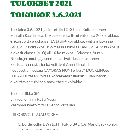
TULOKSET 2021
TOKOKOE 3.6.2021
Torstaina 3.6.2021 järjestettiin TOKO-koe Kultanummen
kentällä Kaarinassa. Kokeeseen osallistui yhteensä 20 koirakkoa:
erikoisvoittajaluokassa (EVL) oli 4 koirakkoa, voittajaluokassa
(VOI) oli 2 koirakkoa, avoimessa luokassa (AVO) oli 4 koirakkoa ja
alokasluokassa (ALO) oli 10 koirakkoa. Kokeessa Auran
Nuuskujen noutajajäsenet kilpailivat Haukkulautanen-
kiertopalkinnosta, jonka voittivat Anna Simola ja
novascotiannoutaja CAYORA'S HUNTS UGLY DUCKLINGS.
Haukkulautasen voittaa korkeimman luokan 1-palkintoon
oikeuttavan tuloksen saavuttanut koirakko.
Tuomari Ilkka Stén
Liikkeenohjaaja Katja Vossi
Vastaava koetoimitsija Seppo Virtanen
ERIKOISVOITTAJALUOKKA
Bordercollie DWYLCH TIGRIS BALICA, Marjo Saukkoriipi,
EVL1 289 p., TK4 KP