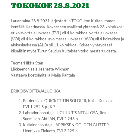
TOKOKOE 28.8.2021
Lauantaina 28.8.2021 järjestettiin TOKO-koe Kultanummen
kentällä Kaarinassa. Kokeeseen osallistui yhteensä 23 koirakkoa:
erikoisvoittajaluokassa (EVL) oli 4 koirakkoa, voittajaluokassa
(VOI) oli 4 koirakkoa, avoimessa luokassa (AVO) oli 4 koirakkoa ja
alokasluokassa (ALO) oli 11 koirakkoa. Kokeen yhteydessä
kilpailtiin myös Turun Seudun Kultaisten toko-mestaruudesta.
Tuomari Ilkka Stén
Liikkeenohjaaja Jeanette Wikman
Vastaava koetoimitsija Maija Rantala
ERIKOISVOITTAJALUOKKA
Bordercollie QUICKET TIN SOLDIER, Kaisa Kuukka,
EVL1 292,5 p., KP
Labradorinnoutaja HIGHHUT'S NEBULOSA, Rea
Suominen-Ahti AN, EVL2 243 p.
Kultainennoutaja LÄPPIKSEN GOLDEN GLITTER,
Henriikka Eloluoto, EVL2 225 p.