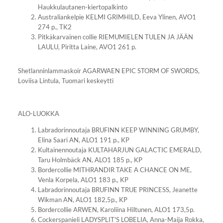
Haukkulautanen-kiertopalkinto
Australiankelpie KELMI GRIMHILD, Eeva Ylinen, AVO1
274 p., TK2
Pitkäkarvainen collie RIEMUMIELEN TULEN JA JÄÄN
LAULU, Piritta Laine, AVO1 261 p.
Shetlanninlammaskoir AGARWAEN EPIC STORM OF SWORDS,
Loviisa Lintula, Tuomari keskeytti
ALO-LUOKKA
Labradorinnoutaja BRUFINN KEEP WINNING GRUMBY,
Elina Saari AN, ALO1 191 p., KP
Kultainennoutaja KULTAHARJUN GALACTIC EMERALD,
Taru Holmbäck AN, ALO1 185 p., KP
Bordercollie MITHRANDIR TAKE A CHANCE ON ME,
Venla Korpela, ALO1 183 p., KP
Labradorinnoutaja BRUFINN TRUE PRINCESS, Jeanette
Wikman AN, ALO1 182,5p., KP
Bordercollie ARWEN, Karoliina Hiltunen, ALO1 173,5p.
Cockerspanieli LADYSPLIT'S LOBELIA, Anna-Maija Rokka,