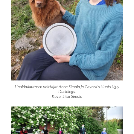
Haukkulautasen voittajat Anna Simola ja Cayora's Hunts Ugly
Ducklings.
Kuva: Liisa Simola