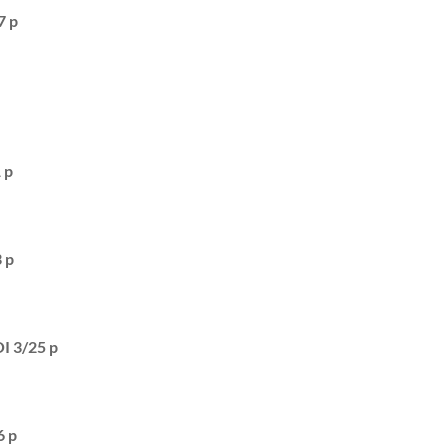
 p
 p
 p
I 3/25 p
 p