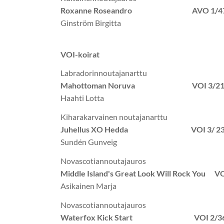
Roxanne Roseandro AVO 1/47
Ginström Birgitta
VOI-koirat
Labradorinnoutajanarttu
Mahottoman Noruva VOI 3/21
Haahti Lotta
Kiharakarvainen noutajanarttu
Juhellus XO Hedda VOI 3/ 23
Sundén Gunveig
Novascotiannoutajauros
Middle Island's Great Look Will Rock You VO
Asikainen Marja
Novascotiannoutajauros
Waterfox Kick Start VOI 2/36