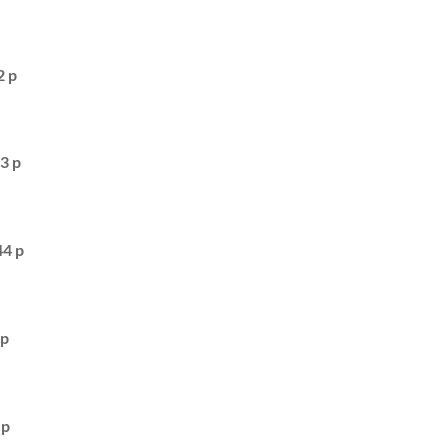
 p
43 p
4 p
p
p