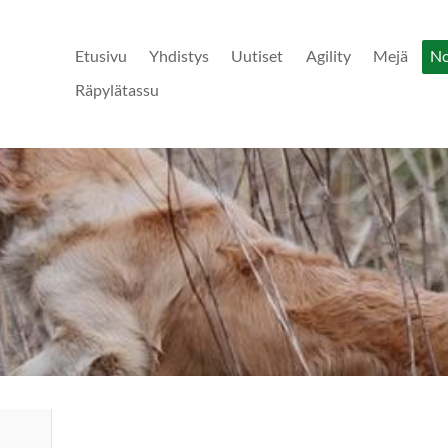
Etusivu
Yhdistys
Uutiset
Agility
Mejä
N
Räpylätassu