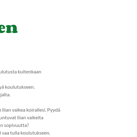
en
oulutusta kuitenkaan
tyä koulutukseen.
alta.
liian vaikea koirallesi. Pyydä
ntuvat liian vaikeita
än sopivuutta?
i saa tulla koulutukseen.