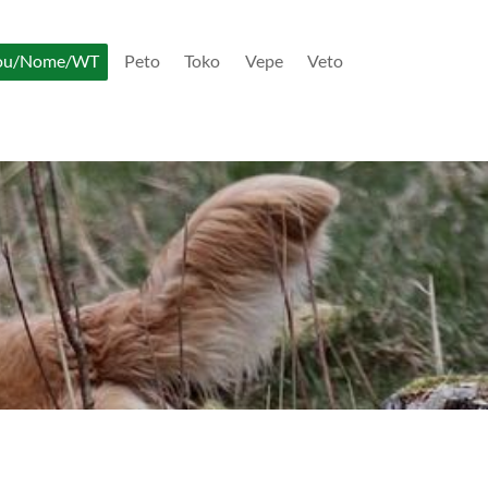
ou/Nome/WT
Peto
Toko
Vepe
Veto