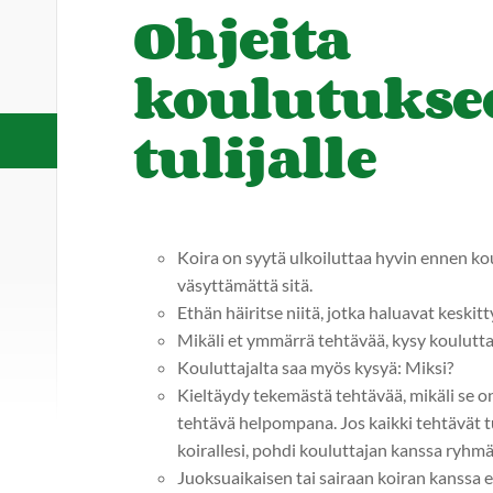
Ohjeita
koulutukse
tulijalle
Koira on syytä ulkoiluttaa hyvin ennen k
väsyttämättä sitä.
Ethän häiritse niitä, jotka haluavat keskit
Mikäli et ymmärrä tehtävää, kysy kouluttaj
Kouluttajalta saa myös kysyä: Miksi?
Kieltäydy tekemästä tehtävää, mikäli se on 
tehtävä helpompana. Jos kaikki tehtävät tu
koirallesi, pohdi kouluttajan kanssa ryhm
Juoksuaikaisen tai sairaan koiran kanssa e