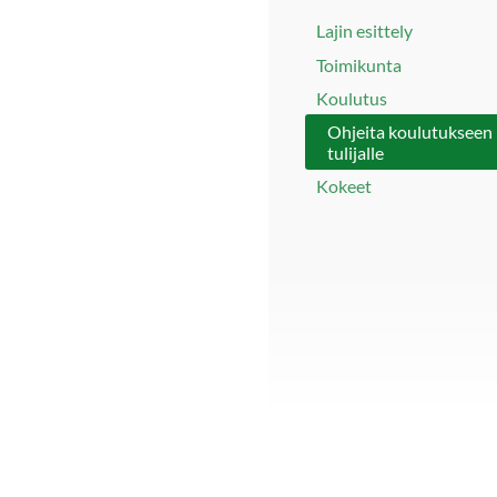
Lajin esittely
Toimikunta
Koulutus
Ohjeita koulutukseen
tulijalle
Kokeet