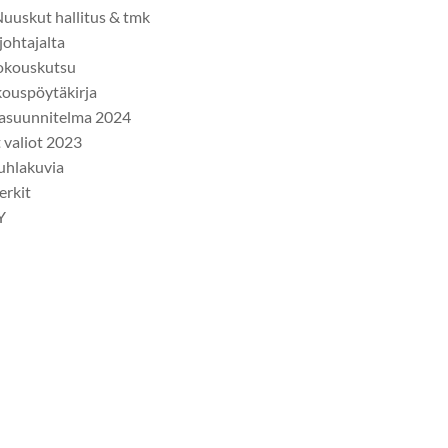
uuskut hallitus & tmk
ohtajalta
okouskutsu
ouspöytäkirja
asuunnitelma 2024
t valiot 2023
uhlakuvia
rkit
Y