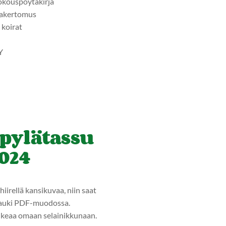
kouspöytäkirja
takertomus
koirat
Y
pylätassu
2024
hiirellä kansikuvaa, niin saat
auki PDF-muodossa.
ukeaa omaan selainikkunaan.