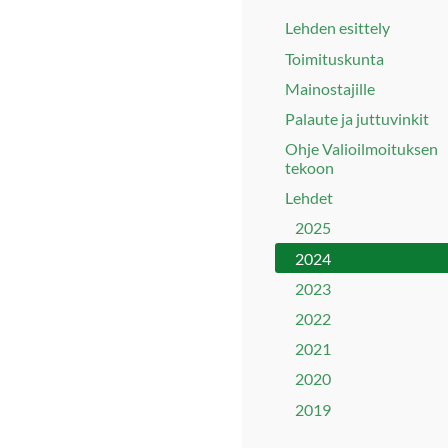
Lehden esittely
Toimituskunta
Mainostajille
Palaute ja juttuvinkit
Ohje Valioilmoituksen
tekoon
Lehdet
2025
2024
2023
2022
2021
2020
2019