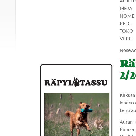
AGILIT
MEJÄ
NOME
PETO
TOKO
VEPE
Nosewo
Rä
2/
Klikkaa 
lehden 
Lehti a
Auran N
Puheenj