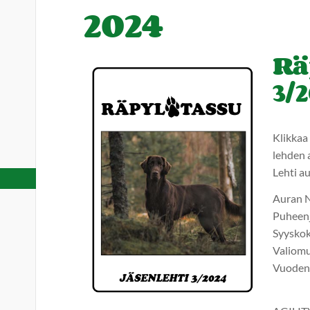
2024
Rä
3/
Klikkaa 
lehden 
Lehti a
Auran N
Puheenj
Syysko
Valiomu
Vuoden 