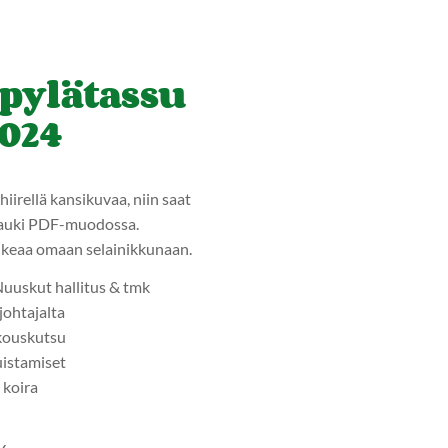
pylätassu
2024
hiirellä kansikuvaa, niin saat
auki PDF-muodossa.
ukeaa omaan selainikkunaan.
uuskut hallitus & tmk
ohtajalta
kouskutsu
istamiset
koira