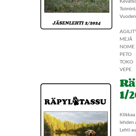
Kevätko
Toimin
Vuoden 
AGILIT
MEJÄ
NOME
PETO
TOKO
VEPE
Rä
1/
Klikkaa 
lehden 
Lehti a