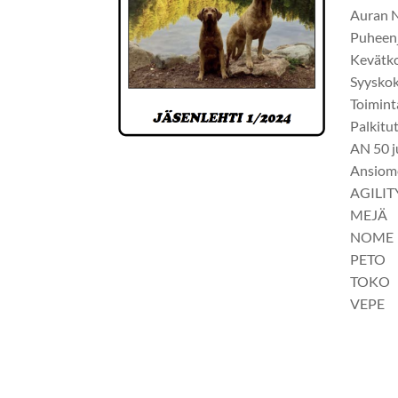
Auran N
Puheenj
Kevätk
Syyskok
Toimint
Palkitu
AN 50 j
Ansiome
AGILIT
MEJÄ
NOME
PETO
TOKO
VEPE