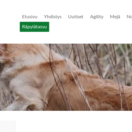
Etusivu
Yhdistys
Uutiset
Agility
Mejä
N
Räpylätassu