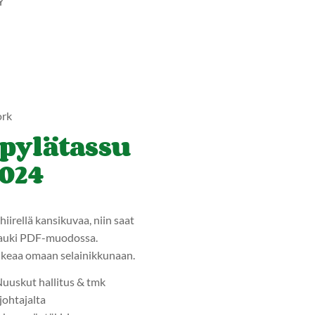
Y
rk
pylätassu
2024
hiirellä kansikuvaa, niin saat
auki PDF-muodossa.
ukeaa omaan selainikkunaan.
uuskut hallitus & tmk
ohtajalta