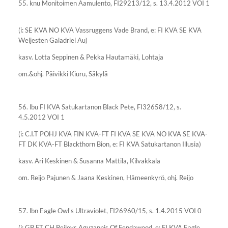
55. knu Monitoimen Aamulento, FI29213/12, s. 13.4.2012 VOI 1
(i: SE KVA NO KVA Vassruggens Vade Brand, e: FI KVA SE KVA
Weljesten Galadriel Au)
kasv. Lotta Seppinen & Pekka Hautamäki, Lohtaja
om.&ohj. Päivikki Kiuru, Säkylä
56. lbu FI KVA Satukartanon Black Pete, FI32658/12, s.
4.5.2012 VOI 1
(i: C.I.T POHJ KVA FIN KVA-FT FI KVA SE KVA NO KVA SE KVA-
FT DK KVA-FT Blackthorn Bion, e: FI KVA Satukartanon Illusia)
kasv. Ari Keskinen & Susanna Mattila, Kilvakkala
om. Reijo Pajunen & Jaana Keskinen, Hämeenkyrö, ohj. Reijo
57. lbn Eagle Owl's Ultraviolet, FI26960/15, s. 1.4.2015 VOI 0
(i: GB FT CH Beileys Aguzannis Of Fendawood, e: FI KVA Eagle