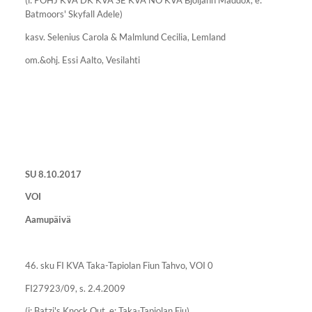
Batmoors' Skyfall Adele)
kasv. Selenius Carola & Malmlund Cecilia, Lemland
om.&ohj. Essi Aalto, Vesilahti
SU 8.10.2017
VOI
Aamupäivä
46. sku FI KVA Taka-Tapiolan Fiun Tahvo, VOI 0
FI27923/09, s. 2.4.2009
(i: Batzi's Knock Out, e: Taka-Tapiolan Fiu)