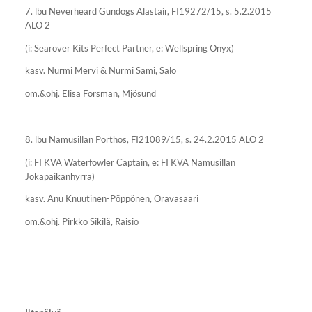
7. lbu Neverheard Gundogs Alastair, FI19272/15, s. 5.2.2015
ALO 2
(i: Searover Kits Perfect Partner, e: Wellspring Onyx)
kasv. Nurmi Mervi & Nurmi Sami, Salo
om.&ohj. Elisa Forsman, Mjösund
8. lbu Namusillan Porthos, FI21089/15, s. 24.2.2015 ALO 2
(i: FI KVA Waterfowler Captain, e: FI KVA Namusillan
Jokapaikanhyrrä)
kasv. Anu Knuutinen-Pöppönen, Oravasaari
om.&ohj. Pirkko Sikilä, Raisio