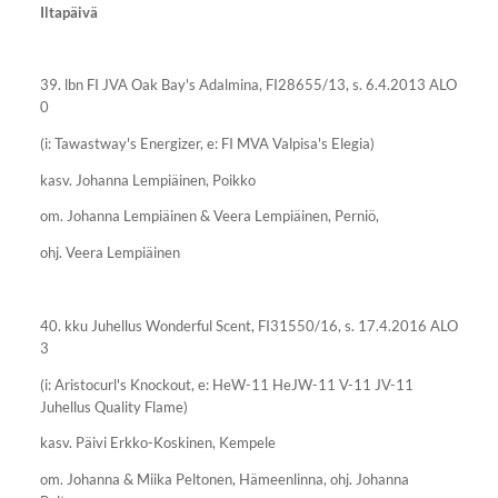
Iltapäivä
39. lbn FI JVA Oak Bay's Adalmina, FI28655/13, s. 6.4.2013 ALO
0
(i: Tawastway's Energizer, e: FI MVA Valpisa's Elegia)
kasv. Johanna Lempiäinen, Poikko
om. Johanna Lempiäinen & Veera Lempiäinen, Perniö,
ohj. Veera Lempiäinen
40. kku Juhellus Wonderful Scent, FI31550/16, s. 17.4.2016 ALO
3
(i: Aristocurl's Knockout, e: HeW-11 HeJW-11 V-11 JV-11
Juhellus Quality Flame)
kasv. Päivi Erkko-Koskinen, Kempele
om. Johanna & Miika Peltonen, Hämeenlinna, ohj. Johanna