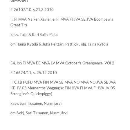
UIMAAN !
FI26107/10, s.21.3.2010
(i: FI MVA Naiken Xavier, e: FI MVA FI JVA SE JVA Boompaw's
Great Tit)
kasv. Tuija & Kari Sulin, Palus
om. Taina Kytölä & Juha Pelttari, Pattijoki, ohj. Taina Kytölä
54. lbn FI MVA EE MVA LV MVA October's Greenpeace, VOI 2
FI16624/11, s. 25.12.2010
(i: C.I.B POHJ MVA FIN MVA SE MVA NO MVA NO JVA SE JVA
KBHV-03 Mementos Wagner, e: FIN KVA FI MVA FI JVA JV-05
Strongline's Quickypiggy)
kasv. Sari Tiusanen, Nurmijärvi
om.&ohj. Sari Tiusanen, Nurmijärvi