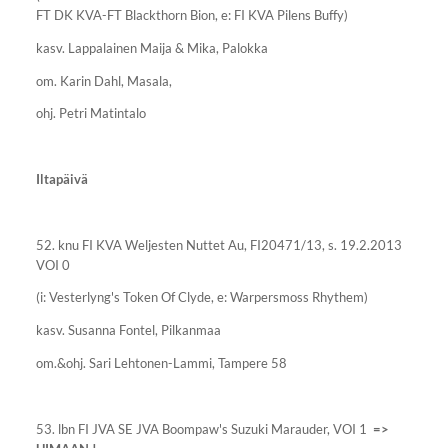
FT DK KVA-FT Blackthorn Bion, e: FI KVA Pilens Buffy)
kasv. Lappalainen Maija & Mika, Palokka
om. Karin Dahl, Masala,
ohj. Petri Matintalo
Iltapäivä
52. knu FI KVA Weljesten Nuttet Au, FI20471/13, s. 19.2.2013
VOI 0
(i: Vesterlyng's Token Of Clyde, e: Warpersmoss Rhythem)
kasv. Susanna Fontel, Pilkanmaa
om.&ohj. Sari Lehtonen-Lammi, Tampere 58
53. lbn FI JVA SE JVA Boompaw's Suzuki Marauder, VOI 1
=>