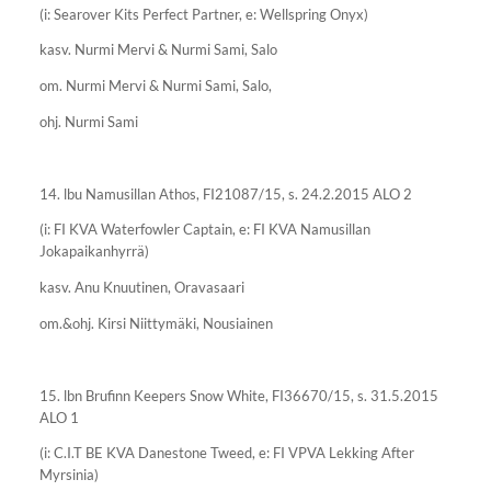
(i: Searover Kits Perfect Partner, e: Wellspring Onyx)
kasv. Nurmi Mervi & Nurmi Sami, Salo
om. Nurmi Mervi & Nurmi Sami, Salo,
ohj. Nurmi Sami
14. lbu Namusillan Athos, FI21087/15, s. 24.2.2015 ALO 2
(i: FI KVA Waterfowler Captain, e: FI KVA Namusillan
Jokapaikanhyrrä)
kasv. Anu Knuutinen, Oravasaari
om.&ohj. Kirsi Niittymäki, Nousiainen
15. lbn Brufinn Keepers Snow White, FI36670/15, s. 31.5.2015
ALO 1
(i: C.I.T BE KVA Danestone Tweed, e: FI VPVA Lekking After
Myrsinia)