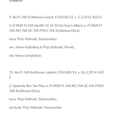
Iltapäivä
9. lbu FI JVA Kotilinnun Galant, FI18108/12, s. 5.2.2012 ALO 0
(i: FI MVA FI JVA HeJW-10 JV-10 Do Day's Albert, e: FI MVA FI
JVA NO JVA SE JVA POHJ JVA Kotilinnun Diiva)
kasv. Pirjo Välimäki, Söörmarkku
om. Johan Holmberg & Pirjo Välimäki, Perniö,
ohj. Veera Lempiäinen
10. lbn FI JVA Kotilinnun Jalokivi, FI24588/14, s. 26.3.2014 ALO
2
(i: Upwards Ran Tan Plan, e: FI MVA FI JVA NO JVA SE JVA POHJ
JVA Kotilinnun Diiva)
kasv. Pirjo Välimäki, Söörmarkku
om.&ohj. Pirjo Välimäki, Söörmarkku