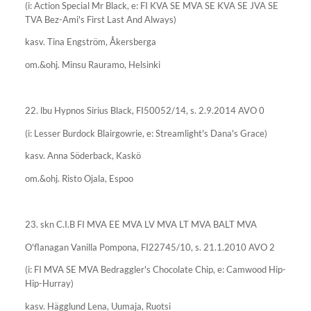
(i: Action Special Mr Black, e: FI KVA SE MVA SE KVA SE JVA SE
TVA Bez-Ami's First Last And Always)
kasv. Tina Engström, Åkersberga
om.&ohj. Minsu Rauramo, Helsinki
22. lbu Hypnos Sirius Black, FI50052/14, s. 2.9.2014 AVO 0
(i: Lesser Burdock Blairgowrie, e: Streamlight's Dana's Grace)
kasv. Anna Söderback, Kaskö
om.&ohj. Risto Ojala, Espoo
23. skn C.I.B FI MVA EE MVA LV MVA LT MVA BALT MVA
O'flanagan Vanilla Pompona, FI22745/10, s. 21.1.2010 AVO 2
(i: FI MVA SE MVA Bedraggler's Chocolate Chip, e: Camwood Hip-
Hip-Hurray)
kasv. Hägglund Lena, Uumaja, Ruotsi