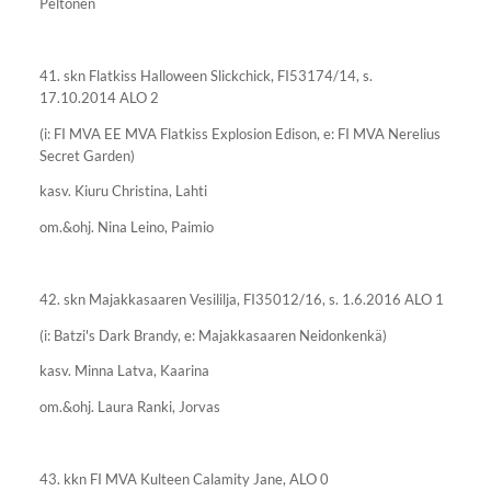
Peltonen
41. skn Flatkiss Halloween Slickchick, FI53174/14, s.
17.10.2014 ALO 2
(i: FI MVA EE MVA Flatkiss Explosion Edison, e: FI MVA Nerelius
Secret Garden)
kasv. Kiuru Christina, Lahti
om.&ohj. Nina Leino, Paimio
42. skn Majakkasaaren Vesililja, FI35012/16, s. 1.6.2016 ALO 1
(i: Batzi's Dark Brandy, e: Majakkasaaren Neidonkenkä)
kasv. Minna Latva, Kaarina
om.&ohj. Laura Ranki, Jorvas
43. kkn FI MVA Kulteen Calamity Jane, ALO 0