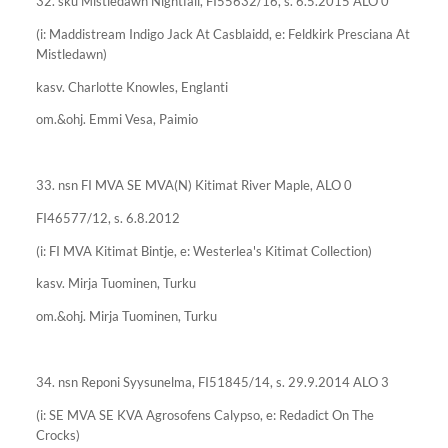
32. sku Mistledawn Nightfall, FI55632/16, s. 6.5.2015 ALO 0
(i: Maddistream Indigo Jack At Casblaidd, e: Feldkirk Presciana At
Mistledawn)
kasv. Charlotte Knowles, Englanti
om.&ohj. Emmi Vesa, Paimio
33. nsn FI MVA SE MVA(N) Kitimat River Maple, ALO 0
FI46577/12, s. 6.8.2012
(i: FI MVA Kitimat Bintje, e: Westerlea's Kitimat Collection)
kasv. Mirja Tuominen, Turku
om.&ohj. Mirja Tuominen, Turku
34. nsn Reponi Syysunelma, FI51845/14, s. 29.9.2014 ALO 3
(i: SE MVA SE KVA Agrosofens Calypso, e: Redadict On The
Crocks)