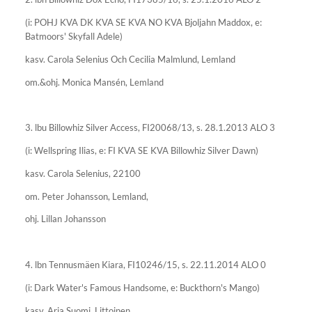
(i: POHJ KVA DK KVA SE KVA NO KVA Bjoljahn Maddox, e:
Batmoors' Skyfall Adele)
kasv. Carola Selenius Och Cecilia Malmlund, Lemland
om.&ohj. Monica Mansén, Lemland
3. lbu Billowhiz Silver Access, FI20068/13, s. 28.1.2013 ALO 3
(i: Wellspring Ilias, e: FI KVA SE KVA Billowhiz Silver Dawn)
kasv. Carola Selenius, 22100
om. Peter Johansson, Lemland,
ohj. Lillan Johansson
4. lbn Tennusmäen Kiara, FI10246/15, s. 22.11.2014 ALO 0
(i: Dark Water's Famous Handsome, e: Buckthorn's Mango)
kasv. Arja Suomi, Littoinen