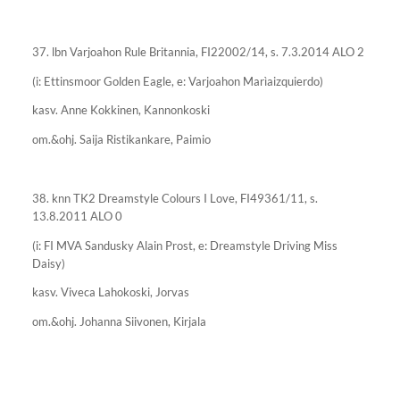
37. lbn Varjoahon Rule Britannia, FI22002/14, s. 7.3.2014 ALO 2
(i: Ettinsmoor Golden Eagle, e: Varjoahon Marìaizquierdo)
kasv. Anne Kokkinen, Kannonkoski
om.&ohj. Saija Ristikankare, Paimio
38. knn TK2 Dreamstyle Colours I Love, FI49361/11, s.
13.8.2011 ALO 0
(i: FI MVA Sandusky Alain Prost, e: Dreamstyle Driving Miss
Daisy)
kasv. Viveca Lahokoski, Jorvas
om.&ohj. Johanna Siivonen, Kirjala