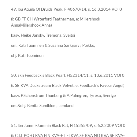
49. lbu Aquila Of Druids Peak, FI40670/14, s. 16.3.2014 VOI 0
(i: GB FT CH Waterford Featherman, e: Millershook
AnnaMillershook Anna)
kasv. Heike Jansky, Tremona, Sveitsi
om. Kati Tuominen & Susanna Särkijärvi, Poikko,
ohj. Kati Tuominen
50. skn Feedback's Black Pearl, FI52314/11, s. 13.6.2011 VOI 0
(i: SE KVA Duckstream Black Velvet, e: Feedback's Favour Angel)
kasv. P.Schenström Thunberg & A.Palmgren, Tyresö, Sverige
om.&ohj. Benita Sundblom, Lemland
51. lbn Jummi-Jammin Black Rat, FI15355/09, s. 6.2.2009 VOI 0
(i: C.I.T POHJ KVA FIN KVA-FT FI KVA SE KVA NO KVA SE KVA-