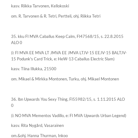
kasv. Riikka Tarvonen, Kellokoski
om. R. Tarvonen & R. Tetri, Pertteli, ohj. Riikka Tetri
35. kku FI MVA Caballus Keep Calm, FI47568/15, s. 22.8.2015
ALO 0
(i: FI MVA EE MVA LT JMVA EE JMVA LTJV-15 EEJV-15 BALTJV-
15 Podunk's Card Trick, e: HeW-13 Caballus Electric Slam)
kasv. Tiina Illukka, 21500
om. Mikael & Mirkka Montonen, Turku, ohj. Mikael Montonen
36. lbn Upwards You Sexy Thing, FI55982/15, s. 1.11.2015 ALO
0
(i: NO MVA Mementos Vadillo, e: FI MVA Upwards Urban Legend)
kasv. Rita Nygård, Vasarainen
om.&ohj. Hanna Thurman, Inkoo