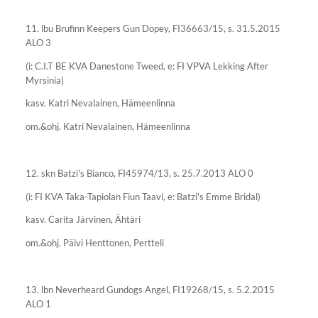
11. lbu Brufinn Keepers Gun Dopey, FI36663/15, s. 31.5.2015
ALO 3
(i: C.I.T BE KVA Danestone Tweed, e: FI VPVA Lekking After
Myrsinia)
kasv. Katri Nevalainen, Hämeenlinna
om.&ohj. Katri Nevalainen, Hämeenlinna
12. skn Batzi's Bianco, FI45974/13, s. 25.7.2013 ALO 0
(i: FI KVA Taka-Tapiolan Fiun Taavi, e: Batzi's Emme Bridal)
kasv. Carita Järvinen, Ähtäri
om.&ohj. Päivi Henttonen, Pertteli
13. lbn Neverheard Gundogs Angel, FI19268/15, s. 5.2.2015
ALO 1