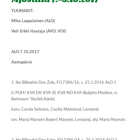
TUOMARIT:
Mika Lappalainen (ALO)
Veli-Erkki Haataja (AVO, VOI)
ALO 7.10.2017
Aamupäivä
1. lbn Billowhiz Dox Zulu, FI17386/16, s. 25.1.2016 ALO 1
(i: POHJ KVA DK KVA SE KVA NO KVA Bjoljahn Maddox, e:
Batmoors' Skyfall Adele)
kasv. Carola Selenius, Cecilia Malmlund, Lemland
om. Maria Mansén Robert Mansén, Lemland, ohj. Maria Mansén
2. lbn Billowhiz Dox Echo, FI17385/16, s. 25.1.2016 ALO 2