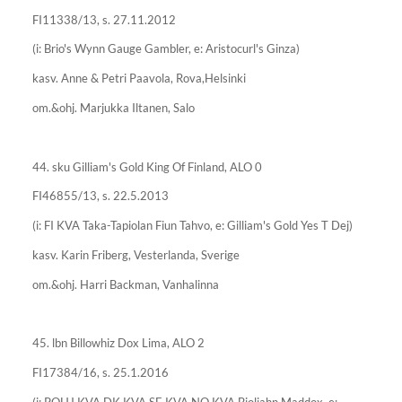
FI11338/13, s. 27.11.2012
(i: Brio's Wynn Gauge Gambler, e: Aristocurl's Ginza)
kasv. Anne & Petri Paavola, Rova,Helsinki
om.&ohj. Marjukka Iltanen, Salo
44. sku Gilliam's Gold King Of Finland, ALO 0
FI46855/13, s. 22.5.2013
(i: FI KVA Taka-Tapiolan Fiun Tahvo, e: Gilliam's Gold Yes T Dej)
kasv. Karin Friberg, Vesterlanda, Sverige
om.&ohj. Harri Backman, Vanhalinna
45. lbn Billowhiz Dox Lima, ALO 2
FI17384/16, s. 25.1.2016
(i: POHJ KVA DK KVA SE KVA NO KVA Bjoljahn Maddox, e: