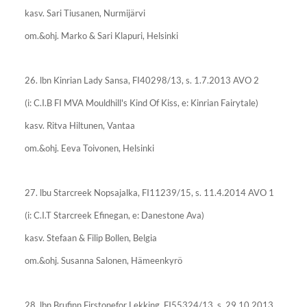
kasv. Sari Tiusanen, Nurmijärvi
om.&ohj. Marko & Sari Klapuri, Helsinki
26. lbn Kinrian Lady Sansa, FI40298/13, s. 1.7.2013 AVO 2
(i: C.I.B FI MVA Mouldhill's Kind Of Kiss, e: Kinrian Fairytale)
kasv. Ritva Hiltunen, Vantaa
om.&ohj. Eeva Toivonen, Helsinki
27. lbu Starcreek Nopsajalka, FI11239/15, s. 11.4.2014 AVO 1
(i: C.I.T Starcreek Efinegan, e: Danestone Ava)
kasv. Stefaan & Filip Bollen, Belgia
om.&ohj. Susanna Salonen, Hämeenkyrö
28. lbn Brufinn Firstonefor Lekking, FI55324/13, s. 29.10.2013