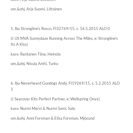
om.&ohj. Arja Suomi, Littoinen
5. lbu Strongline's Rosco, FI32769/15, s. 16.5.2015 ALO 0
(i: US MVA Sunnydaze Running Across The Miles, e: Strongline's
Its A Kiss)
kasv. Rantanen Tiina, Heinola
om.&ohj. Nisula Antti, Turku
6. lbu Neverheard Gundogs Andy, FI19269/15, s. 5.2.2015 ALO
1
(i: Searover Kits Perfect Partner, e: Wellspring Onyx)
kasv. Nurmi Mervi & Nurmi Sami, Salo
om.&ohj. Anni Forsman & Elisa Forsman, Mjösund