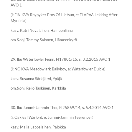
AVO 1
(i: FIN KVA Rhypyker Eros Of Hietsun, e: FI VPVA Lekking After
Myrsinia)
kasv. Katri Nevalainen, Hämeenlinna
om.&ohj. Tommy Salonen, Hämeenkyrö
29. lbu Waterfowler Fionn, FI17801/15, s. 3.2.2015 AVO 1
(i: NO KVA Meadowlark Ballyboy, e: Waterfowler Dulcie)
kasv. Susanna Särkijärvi, Ypäjä
om.&ohj. Reijo Taskinen, Karkkila
30. lbu Jummi-Jammin Thor, FI25869/14, s. 5.4.2014 AVO 1
(i: Oakleaf Warlord, e: Jummi-Jammin Teerenpeli)
kasv. Maija Lappalainen, Palokka