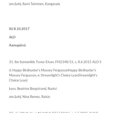
om.&ohj. Rami Taiminen, Kangasala
SU 8.10.2017
ALO
Aamupäivä
31. lbn Sunnanlids Tsvea-Elvan, FI42348/15, s. 8.6.2015 ALO 3
(i: Happy Birdhunter's Massey FergussonHappy Birdhunter's
Massey Fergusson, e: Streamlight's Choice LvanStreamlight's
Choice Lvan)
kasv. Beatrice Borgstrand, Ruotsi
om.&ohj. Nina Remes, Raisio