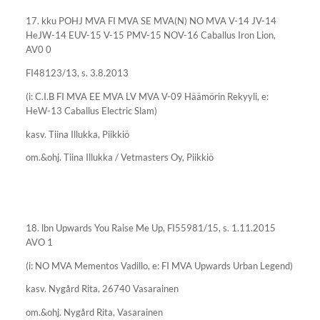
17. kku POHJ MVA FI MVA SE MVA(N) NO MVA V-14 JV-14
HeJW-14 EUV-15 V-15 PMV-15 NOV-16 Caballus Iron Lion,
AV0 0
FI48123/13, s. 3.8.2013
(i: C.I.B FI MVA EE MVA LV MVA V-09 Häämörin Rekyyli, e:
HeW-13 Caballus Electric Slam)
kasv. Tiina Illukka, Piikkiö
om.&ohj. Tiina Illukka / Vetmasters Oy, Piikkiö
18. lbn Upwards You Raise Me Up, FI55981/15, s. 1.11.2015
AVO 1
(i: NO MVA Mementos Vadillo, e: FI MVA Upwards Urban Legend)
kasv. Nygård Rita, 26740 Vasarainen
om.&ohj. Nygård Rita, Vasarainen