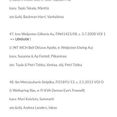
kasv. Tapio Takala, Mänttä
om.&ohj. Backman Harri, Vanhalinna
47. knn Weljesten Glikeria Au, FIN41423/08, s. 3.7.2008 VOI 1
=> UIMAAN !
(i: INT WCH Bell Oktave Apollo, e: Weljesten Elwing Au)
kasv. Susanna & Ap Fontell, Pilkanmaa
om. Tuula & Petri Tohka, Vantaa, ohj. Petri Tohka
48. lbn Metsäsuharin Sinipiika, FI31891/13, s. 2.5.2013 VOI O
(i: Wellspring Ilias, e: FI KVA Demon Eye's Freewill)
kasv. Mari Koivisto, Sammatti
om.&ohj. Andrea Landers, Inkoo