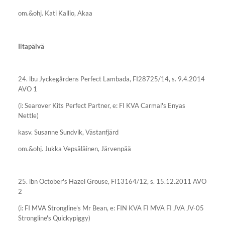
om.&ohj. Kati Kallio, Akaa
Iltapäivä
24. lbu Jyckegårdens Perfect Lambada, FI28725/14, s. 9.4.2014
AVO 1
(i: Searover Kits Perfect Partner, e: FI KVA Carmal's Enyas
Nettle)
kasv. Susanne Sundvik, Västanfjärd
om.&ohj. Jukka Vepsäläinen, Järvenpää
25. lbn October's Hazel Grouse, FI13164/12, s. 15.12.2011 AVO
2
(i: FI MVA Strongline's Mr Bean, e: FIN KVA FI MVA FI JVA JV-05
Strongline's Quickypiggy)