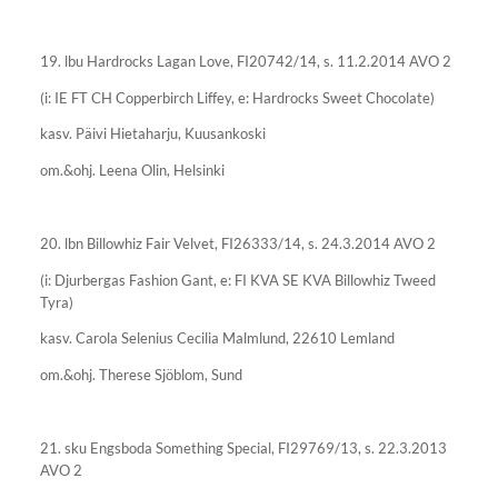
19. lbu Hardrocks Lagan Love, FI20742/14, s. 11.2.2014 AVO 2
(i: IE FT CH Copperbirch Liffey, e: Hardrocks Sweet Chocolate)
kasv. Päivi Hietaharju, Kuusankoski
om.&ohj. Leena Olin, Helsinki
20. lbn Billowhiz Fair Velvet, FI26333/14, s. 24.3.2014 AVO 2
(i: Djurbergas Fashion Gant, e: FI KVA SE KVA Billowhiz Tweed
Tyra)
kasv. Carola Selenius Cecilia Malmlund, 22610 Lemland
om.&ohj. Therese Sjöblom, Sund
21. sku Engsboda Something Special, FI29769/13, s. 22.3.2013
AVO 2