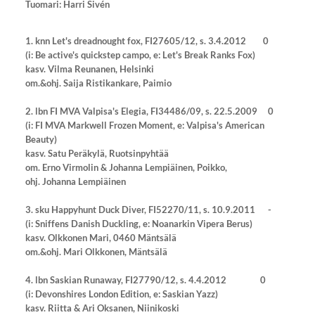
Tuomari: Harri Sivén
1. knn Let's dreadnought fox, FI27605/12, s. 3.4.2012 0
(i: Be active's quickstep campo, e: Let's Break Ranks Fox)
kasv. Vilma Reunanen, Helsinki
om.&ohj. Saija Ristikankare, Paimio
2. lbn FI MVA Valpisa's Elegia, FI34486/09, s. 22.5.2009 0
(i: FI MVA Markwell Frozen Moment, e: Valpisa's American
Beauty)
kasv.
Satu Peräkylä, Ruotsinpyhtää
om. Erno Virmolin & Johanna Lempiäinen, Poikko,
ohj. Johanna Lempiäinen
3. sku Happyhunt Duck Diver, FI52270/11, s. 10.9.2011 -
(i: Sniffens Danish Duckling, e: Noanarkin Vipera Berus)
kasv. Olkkonen Mari, 0460 Mäntsälä
om.&ohj. Mari Olkkonen, Mäntsälä
4. lbn Saskian Runaway, FI27790/12, s. 4.4.2012 0
(i: Devonshires London Edition, e: Saskian Yazz)
kasv. Riitta & Ari Oksanen, Niinikoski