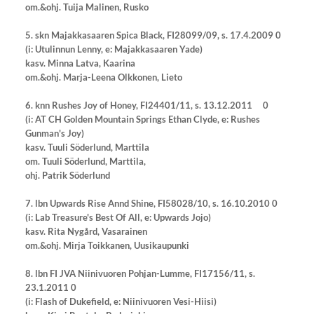
om.&ohj. Tuija Malinen, Rusko
5. skn Majakkasaaren Spica Black, FI28099/09, s. 17.4.2009 0
(i: Utulinnun Lenny, e: Majakkasaaren Yade)
kasv. Minna Latva, Kaarina
om.&ohj.
Marja-Leena Olkkonen, Lieto
6. knn Rushes Joy of Honey, FI24401/11, s. 13.12.2011 0
(i: AT CH Golden Mountain Springs Ethan Clyde, e: Rushes
Gunman's Joy)
kasv.
Tuuli Söderlund, Marttila
om. Tuuli Söderlund, Marttila,
ohj.
Patrik Söderlund
7. lbn Upwards Rise Annd Shine, FI58028/10, s. 16.10.2010 0
(i: Lab Treasure's Best Of All, e: Upwards Jojo)
kasv.
Rita Nygård, Vasarainen
om.&ohj. Mirja Toikkanen, Uusikaupunki
8. lbn FI JVA Niinivuoren Pohjan-Lumme, FI17156/11, s.
23.1.2011 0
(i: Flash of Dukefield, e: Niinivuoren Vesi-Hiisi)