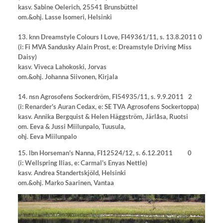
kasv. Sabine Oelerich, 25541 Brunsbüttel
om.&ohj.
Lasse Isomeri, Helsinki
13. knn Dreamstyle Colours I Love, FI49361/11, s. 13.8.2011 0
(i: Fi MVA Sandusky Alain Prost, e: Dreamstyle Driving Miss
Daisy)
kasv.
Viveca Lahokoski, Jorvas
om.&ohj. Johanna Siivonen, Kirjala
14. nsn Agrosofens Sockerdröm, FI54935/11, s. 9.9.2011 2
(i: Renarder's Auran Cedax, e: SE TVA Agrosofens Sockertoppa)
kasv. Annika Bergquist & Helen Häggström, Järlåsa, Ruotsi
om. Eeva & Jussi Miilunpalo, Tuusula,
ohj. Eeva Miilunpalo
15. lbn Horseman's Nanna, FI12524/12, s. 6.12.2011 0
(i: Wellspring Ilias, e: Carmal's Enyas Nettle)
kasv.
Andrea Standertskjöld, Helsinki
om.&ohj. Marko Saarinen, Vantaa