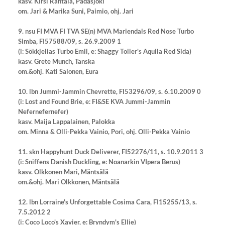
kasv. Kirsi Rantala, Padasjoki
om. Jari & Marika Suni, Paimio, ohj. Jari
9. nsu FI MVA FI TVA SE(n) MVA Mariendals Red Nose Turbo
Simba, FI57588/09, s. 26.9.2009 1
(i: Sökkjelias Turbo Emil, e: Shaggy Toller's Aquila Red Sida)
kasv. Grete Munch, Tanska
om.&ohj.
Kati Salonen, Eura
10. lbn Jummi-Jammin Chevrette, FI53296/09, s. 6.10.2009 0
(i: Lost and Found Brie, e: FI&SE KVA Jummi-Jammin
Nefernefernefer)
kasv.
Maija Lappalainen, Palokka
om. Minna & Olli-Pekka Vainio, Pori, ohj. Olli-Pekka Vainio
11. skn Happyhunt Duck Deliverer, FI52276/11, s. 10.9.2011 3
(i: Sniffens Danish Duckling, e: Noanarkin VIpera Berus)
kasv. Olkkonen Mari, Mäntsälä
om.&ohj. Mari Olkkonen, Mäntsälä
12. lbn Lorraine's Unforgettable Cosima Cara, FI15255/13, s.
7.5.2012 2
(i: Coco Loco's Xavier, e: Bryndym's Ellie)