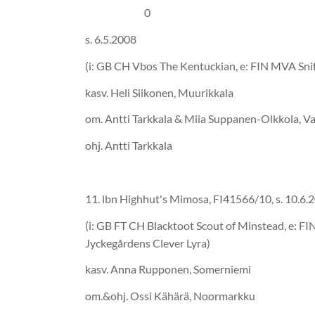
0
s. 6.5.2
(i: GB CH Vbos The Kentuckian, e: FIN MVA Snif
kasv. Heli Siikonen, Muurikkala
om. Antti Tarkkala & Miia Suppanen-Olkkola, Va
ohj. Antti Tarkkala
11. lbn Highhut's Mimosa, FI41566/
(i: GB FT CH Blacktoot Scout of Minstead, e: 
Jyckegårdens Clever Lyra)
kasv. Anna Rupponen, Somerniemi
om.&ohj. Ossi Kähärä, Noormarkku