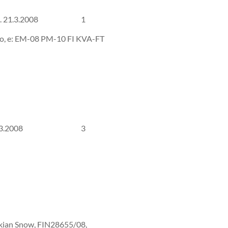
7/08, s. 21.3.2008 1
ndo, e: EM-08 PM-10 FI KVA-FT
6/08, s. 2.3.2008 3
ckian Snow, FIN28655/08,