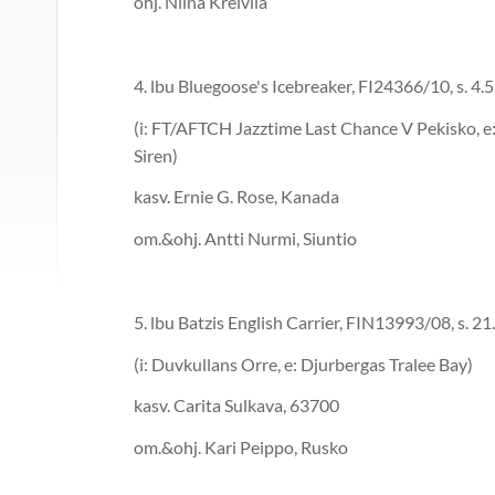
ohj. Niina Kreivilä
4. lbu Bluegoose's Icebreaker, FI2436
(i: FT/AFTCH Jazztime Last Chance V Pekisko, e
Siren)
kasv. Ernie G. Rose, Kanada
om.&ohj. Antti Nurmi, Siuntio
5. lbu Batzis English Carrier, FIN1399
(i: Duvkullans Orre, e: Djurbergas Tralee Bay)
kasv. Carita Sulkava, 63700
om.&ohj. Kari Peippo, Rusko