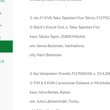
OME
&
2. sku FI KVA Taka-Tapiolan Fiun Tahvo, FI
&
(i: Batzi's Knock Out, e: Taka-Tapiolan Fiu)
kasv. Takala Tapio, 35800 Mänttä
n
om. Sanna Backman, Vanhalinna,
ohj. Harri Backman
.8.
3. lbu Vesipedon Trombi, FI27060/0
(i: FIN & S KVA Carassiolan Edward, e: Muistok
kasv. Nina Remes, Raisio
om. Juha Lähteenmäki, Turku,