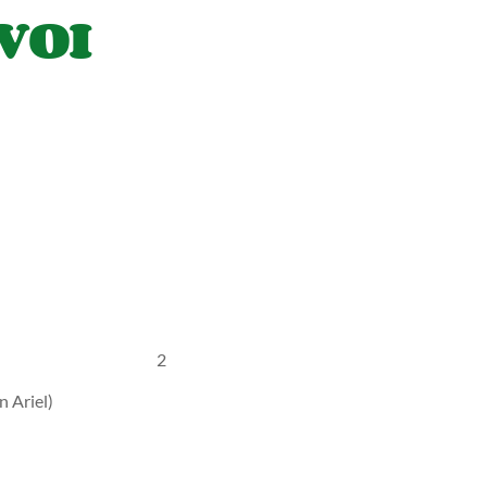
 VOI
. 26.4.2006 2
n Ariel)