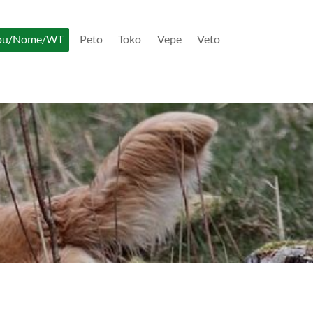
ou/Nome/WT
Peto
Toko
Vepe
Veto