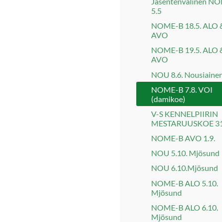
Jäsentenvälinen N
5.5
NOME-B 18.5. ALO 
AVO
NOME-B 19.5. ALO 
AVO
NOU 8.6. Nousiaine
NOME-B 7.8. VOI
(damikoe)
V-S KENNELPIIRIN
MESTARUUSKOE 31
NOME-B AVO 1.9.
NOU 5.10. Mjösund
NOU 6.10.Mjösund
NOME-B ALO 5.10.
Mjösund
NOME-B ALO 6.10.
Mjösund