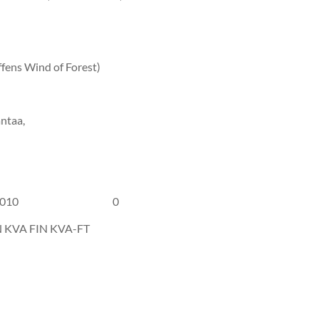
008
fens Wind of Forest)
ntaa,
10, s. 10.6.2010 0
FIN KVA FIN KVA-FT