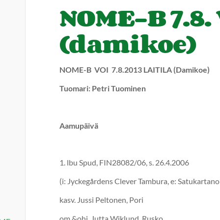
NOME-B 7.8.
(damikoe)
NOME-B VOI 7.8.2013 LAITILA (Damikoe)
Tuomari: Petri Tuominen
Aamupäivä
1. lbu Spud, FIN28082/06, s
(i: Jyckegårdens Clever Tambura, e: Satukartano
kasv. Jussi Peltonen, Pori
om.&ohj. Jutta Wiklund, Rusko