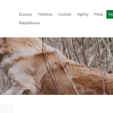
Etusivu
Yhdistys
Uutiset
Agility
Mejä
N
Räpylätassu