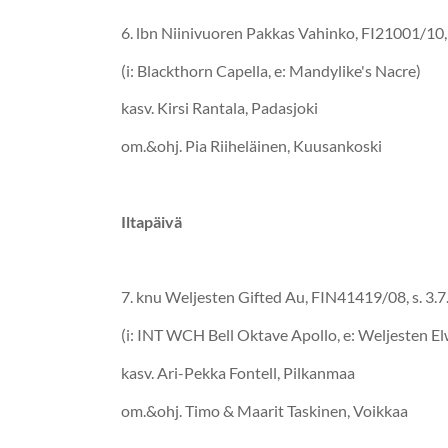
6. lbn Niinivuoren Pakkas Vahinko, FI21
(i: Blackthorn Capella, e: Mandylike's Nacre)
kasv. Kirsi Rantala, Padasjoki
om.&ohj. Pia Riiheläinen, Kuusankoski
Iltapäivä
7. knu Weljesten Gifted Au, FIN41419
(i: INT WCH Bell Oktave Apollo, e: Weljesten E
kasv. Ari-Pekka Fontell, Pilkanmaa
om.&ohj. Timo & Maarit Taskinen, Voikkaa