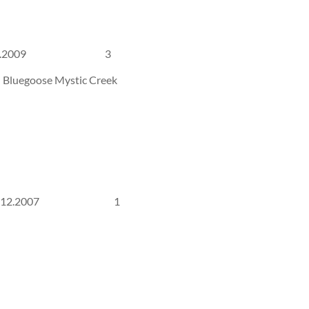
6/10, s. 4.5.2009 3
: Bluegoose Mystic Creek
3/08, s. 21.12.2007 1