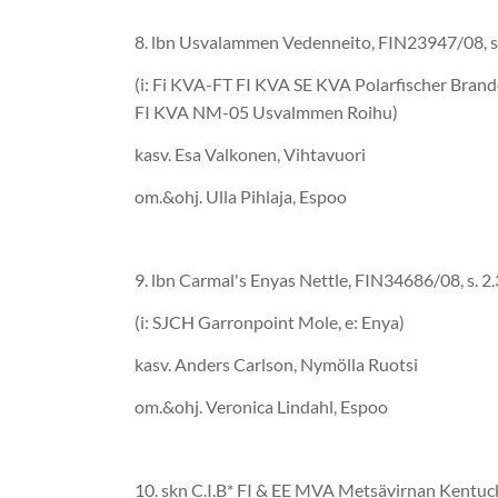
8. lbn Usvalammen Vedenneito, FIN2394
(i: Fi KVA-FT FI KVA SE KVA Polarfischer Bra
FI KVA NM-05 Usvalmmen Roihu)
kasv. Esa Valkonen, Vihtavuori
om.&ohj. Ulla Pihlaja, Espoo
9. lbn Carmal's Enyas Nettle, FIN3468
(i: SJCH Garronpoint Mole, e: Enya)
kasv. Anders Carlson, Nymölla Ruotsi
om.&ohj. Veronica Lindahl, Espoo
10. skn C.I.B* FI & EE MVA Metsävirnan Kentu