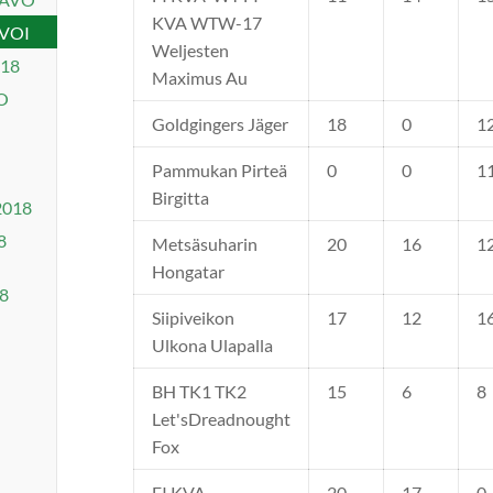
KVA WTW-17
 VOI
Weljesten
018
Maximus Au
O
Goldgingers Jäger
18
0
1
Pammukan Pirteä
0
0
1
Birgitta
2018
8
Metsäsuharin
20
16
1
Hongatar
18
Siipiveikon
17
12
1
Ulkona Ulapalla
BH TK1 TK2
15
6
8
Let'sDreadnought
Fox
FI KVA
20
17
0