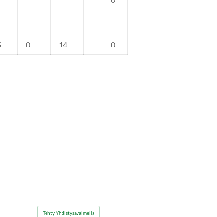
5
0
14
0
Tehty Yhdistysavaimella