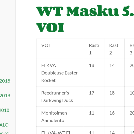
WT Masku 5.
VOI
VOI
Rasti
Rasti
Ra
1
2
3
FI KVA
18
14
2
Doubleuse Easter
Rocket
.2018
Reedrunner's
17
18
1
.2018
Darkwing Duck
.2018
Monitoimen
11
16
2
Aamulento
 ALO
FI KVA-WT FI
11
14
1
 AVO