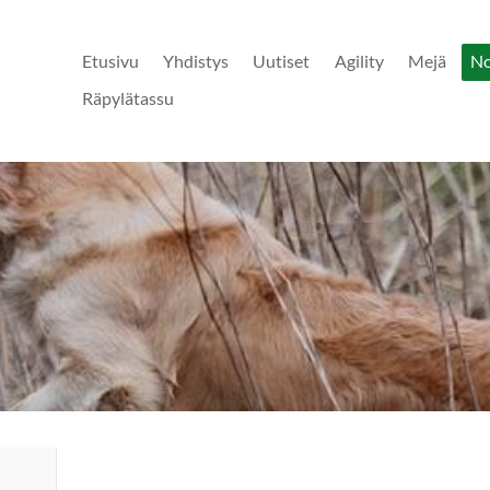
Etusivu
Yhdistys
Uutiset
Agility
Mejä
N
Räpylätassu