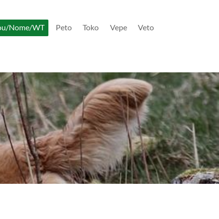
ou/Nome/WT
Peto
Toko
Vepe
Veto