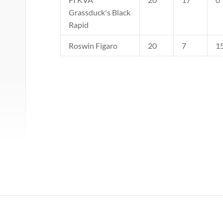
Grassduck's Black
Rapid
Roswin Figaro
20
7
1