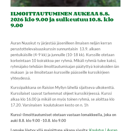
ILMOITTAUTUMINEN AUKEAA 8.8.
2026 klo 9.00 ja sulkeutuu 10.8. klo
9.00
Auran Nuuskut ry järjestää jäsenilleen ilmaisen neljän kerran
perustottelevaisuuskurssin sunnuntaisin 13.9. alkaen
pentuikäisille (4-9 kk) ja junnuille (10-18 kk). Kurssille otetaan
korkeintaan 10 koirakkoa per ryhmä. Mikäli ryhmiä tulee kaksi,
ryhmäjako tehdään ilmoittautumisajan päätyttyä koirakoiden iän
mukaan ja se ilmoitetaan kursseille päässeille kurssikirjeen
yhteydessä.
Kurssipaikkana on Raision Myllyn lähellä sijaitseva ulkokenttä.
Kurssilaiset saavat tarkemmat ohjeet kurssikirjeessä. Kurssi
alkaa klo 16.00 ja mikäli on myös toinen ryhmä, se aloittaa klo
17.20. Varsinaisen koulutuksen kesto on n. 1h
Kurssi-ilmoittautumiset otetaan vastaan lomakkeella, joka on
auki 8.8. klo 9.00 -10.8. klo 9.00
Lomake löytyy yllä mainittuna aikana sivulta:
Koulutus | Auran